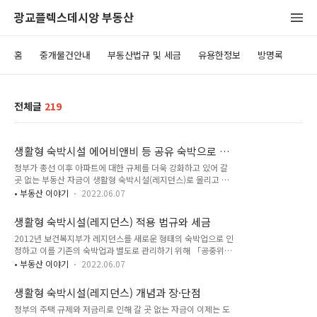
광교플렉스데시앙 부동산
홈
중개물건안내
부동산법규 및 세금
유용한정보
방명록
전체글
219
생활형 숙박시설 에어비앤비 등 공유 숙박으로 사
용할 수 있을까
정부가 총선 이후 아파트에 대한 규제를 더욱 강화하고 있어 갈
곳 없는 부동산 자금이 생활형 숙박시설(레지던스)로 몰리고 있
습니다. 과거 정부가 주택 안정화를 위해 아파트를 규제하면 수
• 부동산 이야기
2022.06.07
익형 부동산인 오피스텔, 상가로 부동산 자금이 몰리는 경향이
있었으나, 요즘은 오피스텔이나 상가 시장도 공급과잉에 법적 규
생활형 숙박시설(레지던스) 적용 법규와 세금
제가 강화되면서 투자여건이 나빠지자, 규제를 받지 않으면서 실
2012년 보건복지부가 레지던스를 새로운 형태의 숙박업으로 인
거주는 물론 임대, 숙박업까지 가능한 생활형 숙박시설에 투자하
정하고 이를 기존의 숙박업과 별도로 관리하기 위해 「공중위생
는 수요가 증가하고 있는 것입니다. 특히 저금리 바람을 타고 수
관리법」 시행령에 ‘생활숙박업’을 추가하였습니다. 또 레지던
도권을 중심으로 집값 상승이 지속되면서 풍선효과로 수도권 생
• 부동산 이야기
2022.06.07
스는 숙박용 호텔과 주거용 오피스텔이 합쳐진 개념이며 호텔식
활숙박시설도 높은 프리미엄을 형성하기도 했는데요. 이 때문에
서비스가 제공되는 주거시설을 말하지만, 주택법이 아닌 「건축
서울 수도권에 분양하는 생활형 숙박시설에는 유망 투자처를 중
생활형 숙박시설(레지던스) 개념과 장·단점
법」의 적용을 받습니다. 공중위생관리법 제2조 제1항 제1호에
심으로 빠른 물량 선점에 나서려는 움직임이 ..
정부의 주택 규제와 저금리로 인해 갈 곳 없는 자금이 이제는 도
따르면 공중위생영업이라 함은 다수인을 대상으로 위생관리 서