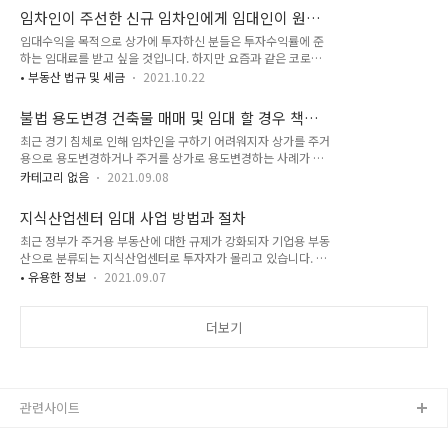
관리 지원, 공실해소, 우량임차인 유치 및 유지, 임대수익 극대화
자 등록은 부가가치세법, 소득세법, 법인세법에 따른 사업자등록
임차인이 주선한 신규 임차인에게 임대인이 원하
를 위한 임대관리 지원, 입주 및 퇴거관리, 민원법수 및 처리, 관
입니다. 따라서 사업자 번호가 아닌 '고유..
는 만큼 임대료를 인상할 수 있을까?
임대수익을 목적으로 상가에 투자하신 분들은 투자수익률에 준
리비 부과 등을 위한 운영관리 지원, 시설물 유지/보수/운영, 에
하는 임대료를 받고 싶을 것입니다. 하지만 요즘과 같은 코로나
너지 관리, 인력관리 등을 위한 시설관리 지원 등의 서비스를 제
19로 인한 경기침체로 임대료를 싸게 줘야 하는 경우 나중에 임
공합니다. ■ 주요 업무
• 부동산 법규 및 세금
2021.10.22
대료를 원하는 만큼 임대료를 올릴 수 있는지에 대해 궁금해하시
는 분들이 많을 텐데요. 상가건물 임대차 보호법에서는 계약기간
불법 용도변경 건축물 매매 및 임대 할 경우 책임
동안 차임 약정이 있더라도 차임 증액 또는 감액 청구가 가능하
은
최근 경기 침체로 인해 임차인을 구하기 어려워지자 상가를 주거
도록 정하고 있습니다. 다만, 차임을 증액할 때의 요건과 상한
용으로 용도변경하거나 주거를 상가로 용도변경하는 사례가 늘
(5%)을 정해놓았는데요. 상한 제한은 자동갱신이든 임차인의
고 있는데요. 이럴 경우 해당 관청에 허가나 신고를 해야만 합니
요구에 따른 갱신이든 기존 임대차계약이 갱신될 때도 동일하게
카테고리 없음
2021.09.08
다. 그렇지 않으면 불법 용도변경으로 적발되어 이행강제금을 부
적용됩니다. 그러나 임차인이 주선한 신규 임차인과는 반드시
과 받을 수 있습니다. 임차인이 임대인의 동의 없이 무단으로 용
5%상한 규정을 지키지 않아도 됩니다. 임대인은 개정법 제10조
지식산업센터 임대 사업 방법과 절차
도변경을 하여 사용한다면 부동산 임대차계약 "제3조 [용도변경
의 4 제1항 제3호에 규정된 ‘현저히 고액..
최근 정부가 주거용 부동산에 대한 규제가 강화되자 기업용 부동
및 전대 등] 임차인은 임대인의 동의 없이 위 부동산의 용도나 구
산으로 분류되는 지식산업센터로 투자자가 몰리고 있습니다. 몇
조를 변경하거나 전대 임차인 양도 또는 담보 제공을 하지 못하
년 전까지만 해도 실수요자(법인)의 매입 비율이 70%였지만 요
며 임대차 목적 이외의 용도로 사용할 수 없다." 조항을 위반한
• 유용한 정보
2021.09.07
즘은 투자자(임대사업자) 비율이 70%에 달할 정도입니다. 무엇
것이기 때문에 계약 해지 사유가 됩니다. 반대로 불법 용도변경
보다 지식산업센터로 투자자가 몰리고 있는 것은 개인이 임대 목
된 건축물을 매매하거나 임대할 경우에는 어떨까요? 매매 및 임
적으로 구입하는 것이 가능해진데다 임대수익을 안정적으로 올
더보기
대차 계약 당시 위반건축물이 있음을..
릴 수 있기 때문입니다. 주로 개인사업자가 입주하는 상가와 달
리 중소 규모 기업이 입주하기 때문에 임대료가 밀리거나 갑자기
공실이 생길 위험이 비교적 적다고 보는 것입니다. 하지만 지식
산업센터는 중소기업 육성을 위해 지원하는 시설인 만큼 실입주
관련사이트
하는 중소기업에게는 취득세의 50%, 재산세의 37.5% 등 감면
혜택이 있지만, 임대사업자는 혜택이 별..