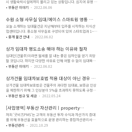
시 생활숙박시설에까지 몰리고 있는 상황입니다. 심지어 유명 건
비스를 제공하는 영업으로서 숙박업ㆍ목욕장업ㆍ이용업ㆍ미용
설사가 공급하는 생활숙박시설에는 아파트처럼 많은 프리미엄
업ㆍ세탁업ㆍ위생관리용역업을 말하고, 동항 제2호에서는 공중
• 부동산 이야기
2022.06.06
이 붙어 거래되고 있다고 합니다. 문제는 생활숙박시설 즉 '레지
위생영업의 하나로서 숙박업을 정의하고 있습니다. 또한 공중위
던스'를 오피스텔이나 아파트로 알고 투자하는 분들이 의외로 많
생관리법 시행령 제4조 1호에 따르면 숙박업은 일반숙박업과 생
수원 소형 사무실 임대/에이스 스마트윙 영통 지
다는 것입니다. 최근에 공급하는 생활숙박시설들은 편리한 교통
활숙박업으로 나뉩니다. 이에 따르면 생활숙박업은 손님이 잠을
식산업센터
오늘 소개하는 임대물건은 지난해부터 입주를 시작하는 지식산
과 생활 편의시설을 갖춘 곳에 분양하는 경우가 많고, 취사는 물
자..
업센터입니다. 중소형 사무실로 구성되어 있어 스타트업과 1~2
론 개별등기와 전입신고가 가능해 아파트처럼 소유할 수 있을 뿐
인 기업들에게 안성맞춤인 지식산업센터입니다. 삼성전자가 있
만 아니라 임대, 전대도 가능하다 보니 프리미엄을 보고 투자하
• 중개 물건 안내
2022.06.02
는 수원 영통은 중소업체 비중이 타 지역에 비해 높지만 소형 오
는 경우가 많습니다. 무엇보다 적극적인 투자에 나서는 이유는
피스형 지식산업센터 공급이 많지 않아 신규 공급에 대한 욕구가
실거주 또는 수익형 임대운영이 가능하고, 언제든 분양권 전매
상가 임대차 명도소송 해야 하는 이유와 절차
높은 지역이다 보니 분양 당시부터 투자자들에게 많은 관심을 받
및 매매를 할 수 있는 데다, 주택이 아니기 ..
임대인(건물주)이라면 월세를 잘 내는 좋은 임차인을 얻기 희망
았는데요. 입주를 앞두고 있는 지금도 투자 및 입주 문의가 식지
할 것입니다. 하지만 다양한 사유로 인해 어쩔 수 없이 임대목적
않고 있습니다. 최근 정부의 청년 창업 지원 사업 등 1인 기업 증
물에 대해 명도를 진행해야 할 때가 있습니다. 가장 흔한 사례가
가와 경기 침체에 따른 기업들의 높은 임대료 부담으로 인해 소
• 부동산 이야기
2022.06.02
임대차 계약이 종료됐을 때, 부동산 경매 절차에서 낙찰됐을 때,
형 사무실에 대한 인기가 증가하고 있는 데다 코로나19 여파
임차인이 임대료를 연체하는 등의 이유로 계약이 종료됐을 때,
로 비대면 서비스가 늘면서 온라인 창업자, 유튜버 등 소규모 오
상가건물 임대차보호법 적용 대상이 아닌 경우 임
불법점유자가 권한 없이 토지나 건물을 점유하고 있을 때, 명도
피스에 대한 수요까지 증가하고 있어 에..
대료 상한선은?
상​가건물 임대차보호법은 건물주의 과다한 임대료, 보증금 인상
소송을 제기하는 경우입니다. 구체적으로는 다음과 같습니다.
을 제한하기 위해 그 인상분이 5%을 초과하지 못하도록 규정하
① 임차인이 임대차 기간이 다 지났는데도 건물이나 토지를 돌
고 있습니다. 법 적용은 사업자등록 대상이 되는 상가건물의 임
려주지 않는 경우 ② 임차인이 3기에 해당하는 차임을 연체했을
• 부동산 법규 및 세금
2022.05.24
대차 및 일정 범위에 해당하는 보증금액의 임대차에만 해당되며,
경우 ③ 임차인이 임대인 동의 없이 다른 사람에게 전부 또는 일
임대차 목적물의 주된 부분이 영업용으로 사용되어야 합니다. 일
부를 전대하거나, 파손했을 경우 ④ 경매 낙찰자가 명도를 요구
[사업영역] 부동산 자산관리ㅣproperty
부층을 임차해서 운영 중인 유치원이나 일반 사무실과 다름없이
했는데도 정당한 권원이 없는 점유자..
management service
저희 '굿비즈PMS'는 고객의 부동산 투자 수익과 자산가치 증대
임차해서 사용하는 동창회 사무실, 종중 사무실 등은 상가건물
를 위해 부동산을 효율적으로 운영 관리하는 종합자산관리서비
임대차보호법 대상이 아닙니다. 상가건물 임대차보호법은 제2
스(Property Management Service) 회사입니다. 주요 업무는
조, 제3조에 따라 '상가건물' 임대차에 적용되는 법률입니다. ※
• 부동산관리
2021.10.29
부동산 자산의 투자 및 매각, 수익 증대, 가치 상승을 위한 경영
상가건물이란 사업자등록의 대상이 되는 건물을 의미하며, 사업