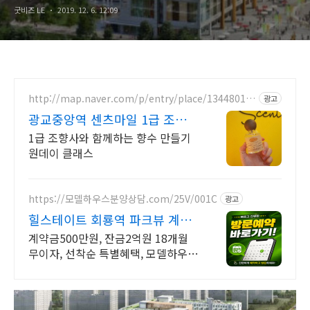
굿비즈 LE
2019. 12. 6. 12:09
http://map.naver.com/p/entry/place/13448018
광고
57
광교중앙역 센츠마일 1급 조향
사와 향수 만들기
1급 조향사와 함께하는 향수 만들기
원데이 클래스
https://모델하우스분양상담.com/25V/001C
광고
힐스테이트 회룡역 파크뷰 계약
금500만원,잔금2억유예
계약금500만원, 잔금2억원 18개월
무이자, 선착순 특별혜택, 모델하우스
방문예약