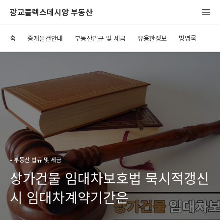
광교플렉스데시앙 부동산
홈
중개물건안내
부동산법규 및 세금
유용한정보
방명록
• 부동산 법규 및 세금
상가건물 임대차보호법 묵시적갱신
시 임대차계약기간은