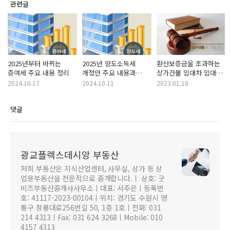
관련글
2025년부터 바뀌는
2025년 양도소득세
환산보증금을 초과하는
증여세 주요 내용 정리
개정안 주요 내용과
상가건물 임대차 임대료
비과세 대상
인상 범위는?
2024.10.17
2024.10.11
2023.01.18
댓글
광교플렉스데시앙 부동산
저희 부동산은 지식산업센터, 사무실, 상가 등 상
업용부동산을 전문적으로 중개합니다.ㅣ 상호: 굿
비즈부동산중개사사무소ㅣ대표: 서주은ㅣ등록번
호: 41117-2023-00104ㅣ위치: 경기도 수원시 영
통구 창룡대로256번길 50, 1층 1호ㅣ전화: 031
214 4313ㅣFax: 031 624 3268ㅣMobile: 010
4157 4313