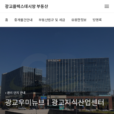
광교플렉스데시앙 부동산
홈
중개물건안내
부동산법규 및 세금
유용한정보
방명록
• 관리 단지 안내
광교우미뉴브ㅣ광교지식산업센터