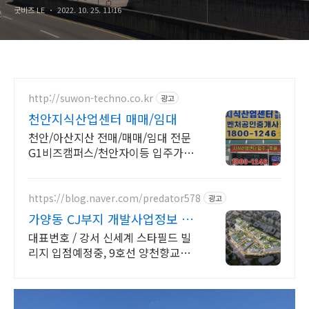
굿비즈 LE
2022. 10. 25. 11:16
http://suwon-techno.co.kr
광고
천안지식산업센터 매매/임대
천안/아산지산 전매/매매/임대 전문
G1비즈캠퍼스/천안자이등 입주가능
벤처부동산
https://blog.naver.com/predator578
광고
가양동 CJ부지 개발사업정보 대
표 번호 l566-9414
대표번호 / 강서 신세계 스타필드 빌
리지 입점예정중, 9호선 양천향교역
바로 앞!