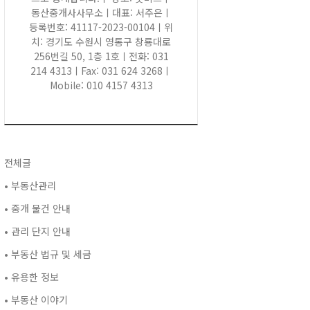
동산중개사사무소ㅣ대표: 서주은ㅣ
등록번호: 41117-2023-00104ㅣ위
치: 경기도 수원시 영통구 창룡대로
256번길 50, 1층 1호ㅣ전화: 031
214 4313ㅣFax: 031 624 3268ㅣ
Mobile: 010 4157 4313
전체글
• 부동산관리
• 중개 물건 안내
• 관리 단지 안내
• 부동산 법규 및 세금
• 유용한 정보
• 부동산 이야기