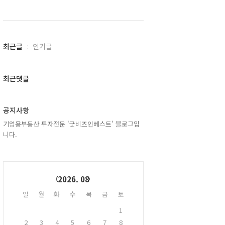
최
최근글
인기글
근
글
과
최근댓글
인
기
글
공지사항
기업용부동산 투자전문 '굿비즈인베스트' 블로그입
니다.
Calendar
2026. 08
일
월
화
수
목
금
토
1
2
3
4
5
6
7
8