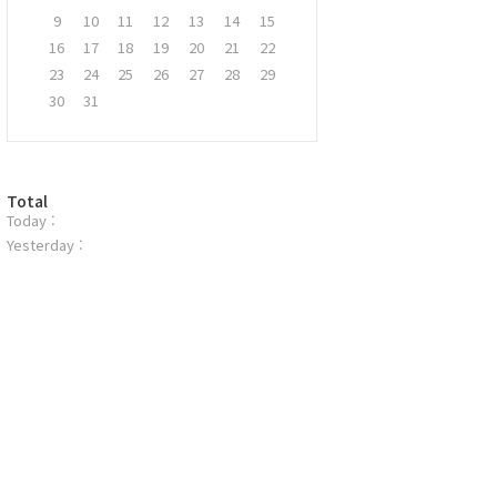
9
10
11
12
13
14
15
16
17
18
19
20
21
22
23
24
25
26
27
28
29
30
31
방
Total
Today :
문
자
Yesterday :
수