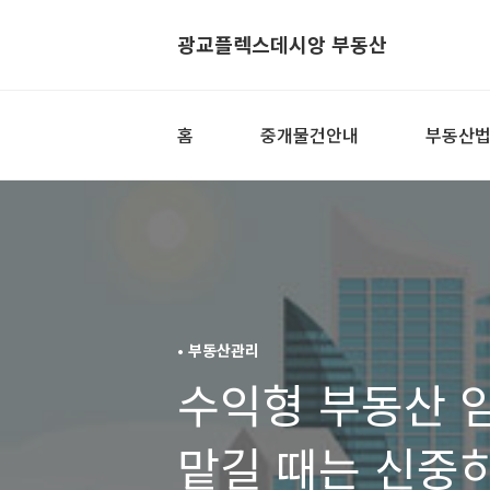
광교플렉스데시앙 부동산
홈
중개물건안내
부동산법
• 부동산관리
수익형 부동산 
맡길 때는 신중