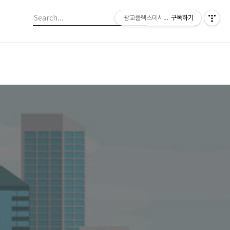
광교플렉스데시앙 부동산
구독하기